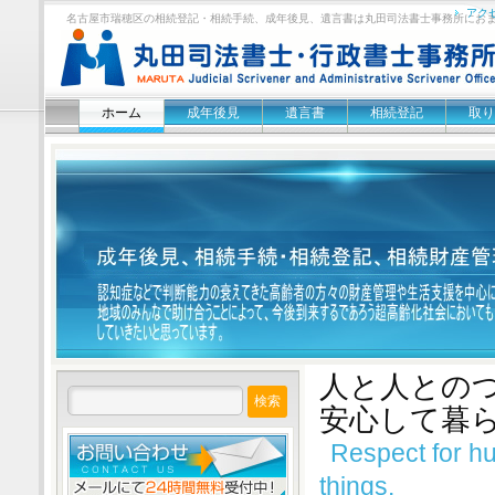
アク
名古屋市瑞穂区の相続登記・相続手続、成年後見、遺言書は丸田司法書士事務所にお
ホーム
成年後見
遺言書
相続登記
取り
人と人との
安心して暮
Respect for hu
things.