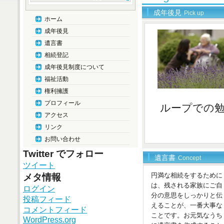
成年後見
Pick up
ホーム
成年後見
遺言書
相続登記
成年後見制度について
福祉活動
権利擁護
プロフィール
ループでの
アクセス
リンク
お問い合わせ
Twitter でフォロー
遺言書
Concept
ツイート
円満な相続をするために
メタ情報
は、残される家族にご自
ログイン
分の意思をしっかりと伝
投稿フィード
えることが、一番大事な
コメントフィード
ことです。お元気なうち
WordPress.org