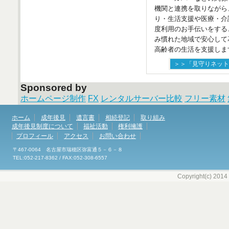
機関と連携を取りながら
り・生活支援や医療・介
度利用のお手伝いをする
み慣れた地域で安心して
高齢者の生活を支援しま
＞＞「見守りネット
Sponsored by
ホームページ制作
FX
レンタルサーバー比較
フリー素材
ホーム
成年後見
遺言書
相続登記
取り組み
成年後見制度について
福祉活動
権利擁護
プロフィール
アクセス
お問い合わせ
〒467-0064 名古屋市瑞穂区弥富通５－６－８
TEL:052-217-8362 / FAX:052-308-6557
Copyright(c) 2014