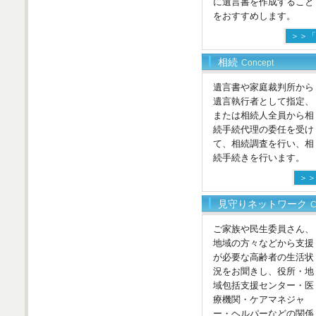
に遺言書を作成すること
をおすすめします。
＞＞「
相続
Concept
遺言書や家庭裁判所から
遺言執行者として指定、
または相続人全員から相
続手続代理の委任を受け
て、相続調査を行い、相
続手続きを行います。
＞＞
見守りネットワーク
C
ご家族や民生委員さん、
地域の方々などから支援
が必要な高齢者の生活状
況をお聞きし、役所・地
域包括支援センター・医
療機関・ケアマネジャ
ー・ヘルパーなどの関係