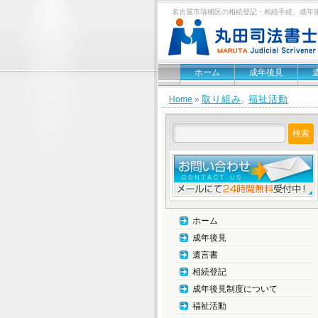
名古屋市瑞穂区の相続登記・相続手続、成年
ホーム
成年後見
取り組み
,
福祉活動
Home
»
ホーム
成年後見
遺言書
相続登記
成年後見制度について
福祉活動