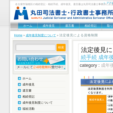
アク
名古屋市瑞穂区の相続登記・相続手続、成年後見、遺言書は丸田司法書士事務所にお
ホーム
成年後見
遺言書
相続登記
取り
法定後見による資格制限
Home
»
成年後見制度について
»
法定後見に
続手続 成年後
category :
成年
ホーム
成年後見
遺言書
相続登記
成年後見制度について
福祉活動