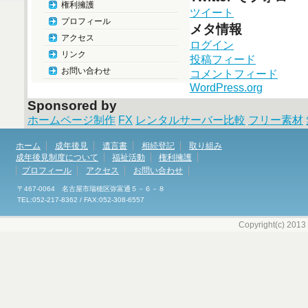
権利擁護
ツイート
プロフィール
メタ情報
アクセス
ログイン
リンク
投稿フィード
お問い合わせ
コメントフィード
WordPress.org
Sponsored by
ホームページ制作
FX
レンタルサーバー比較
フリー素材
ホーム
成年後見
遺言書
相続登記
取り組み
成年後見制度について
福祉活動
権利擁護
プロフィール
アクセス
お問い合わせ
〒467-0064 名古屋市瑞穂区弥富通５－６－８
TEL:052-217-8362 / FAX:052-308-6557
Copyright(c) 2013