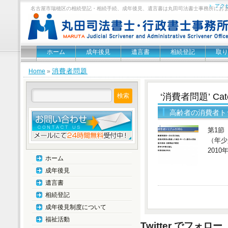
アク
名古屋市瑞穂区の相続登記・相続手続、成年後見、遺言書は丸田司法書士事務所にお
ホーム
成年後見
遺言書
相続登記
取り
消費者問題
Home
»
‘消費者問題’ Cate
高齢者の消費者ト
第1節
（年少
201
ホーム
成年後見
遺言書
相続登記
成年後見制度について
福祉活動
Twitter でフォロー